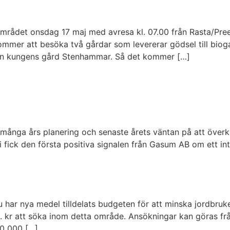
olmsområdet onsdag 17 maj med avresa kl. 07.00 från Rasta/P
mmer att besöka två gårdar som levererar gödsel till bio
en kungens gård Stenhammar. Så det kommer […]
ånga års planering och senaste årets väntan på att överkl
i fick den första positiva signalen från Gasum AB om ett in
Nu har nya medel tilldelats budgeten för att minska jordbr
lj. kr att söka inom detta område. Ansökningar kan göras fr
00 000 […]