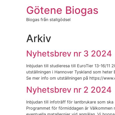
Hoppa
Götene Biogas
till
innehåll
Biogas från stallgödsel
Arkiv
Nyhetsbrev nr 3 2024
Inbjudan till studieresa till EuroTier 13-16/1
utställningen i Hannover Tyskland som heter E
Se mer info om utställningen på https://www.e
Nyhetsbrev nr 2 2024
Inbjudan till infoträff för lantbrukare som sk
Programmet för förmiddagen är Välkommen med
eventuella matallergier vid anmälan. Vi hopp