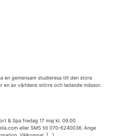
rdna en gemensam studieresa till den stora
är en av världens större och ledande mässor.
sort & Spa fredag 17 maj kl. 09.00
lia.com eller SMS till 070-6240036. Ange
formation. Välkomna! […]