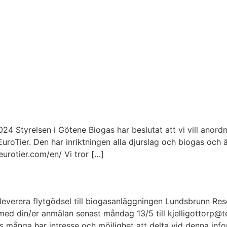
1 2024 Styrelsen i Götene Biogas har beslutat att vi vill ano
uroTier. Den har inriktningen alla djurslag och biogas och 
urotier.com/en/ Vi tror […]
a leverera flytgödsel till biogasanläggningen Lundsbrunn Re
 din/er anmälan senast måndag 13/5 till kjelligottorp@te
as många har intresse och möjlighet att delta vid denna in