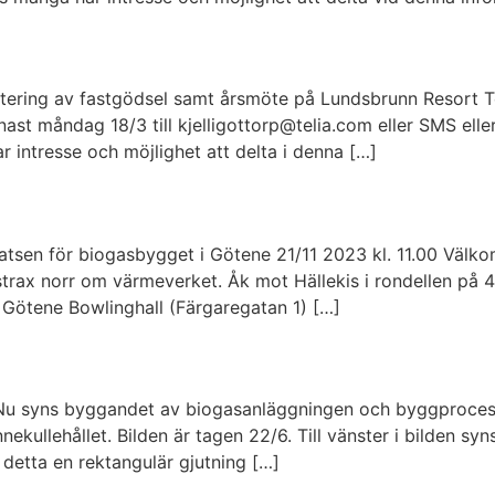
hantering av fastgödsel samt årsmöte på Lundsbrunn Resort 
st måndag 18/3 till kjelligottorp@telia.com eller SMS eller
 intresse och möjlighet att delta i denna […]
 platsen för biogasbygget i Götene 21/11 2023 kl. 11.00 Välk
strax norr om värmeverket. Åk mot Hällekis i rondellen på 
l Götene Bowlinghall (Färgaregatan 1) […]
Nu syns byggandet av biogasanläggningen och byggprocess
nekullehållet. Bilden är tagen 22/6. Till vänster i bilden s
 detta en rektangulär gjutning […]