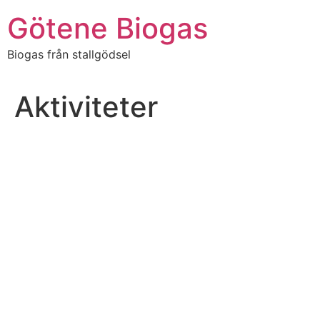
Hoppa
Götene Biogas
till
innehåll
Biogas från stallgödsel
Aktiviteter